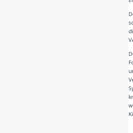
D
s
d
V
D
F
u
V
S
k
w
K