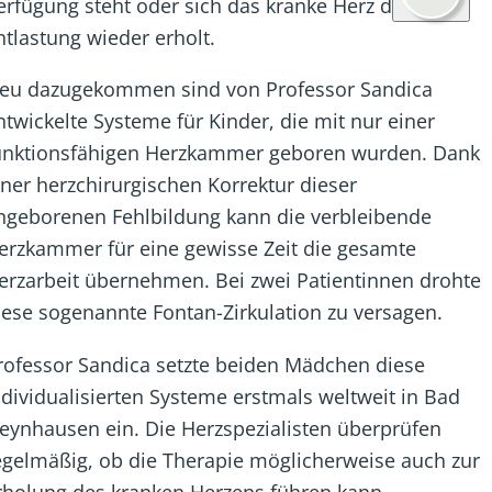
erfügung steht oder sich das kranke Herz dank der
ntlastung wieder erholt.
eu dazugekommen sind von Professor Sandica
ntwickelte Systeme für Kinder, die mit nur einer
unktionsfähigen Herzkammer geboren wurden. Dank
iner herzchirurgischen Korrektur dieser
ngeborenen Fehlbildung kann die verbleibende
erzkammer für eine gewisse Zeit die gesamte
erzarbeit übernehmen. Bei zwei Patientinnen drohte
iese sogenannte Fontan-Zirkulation zu versagen.
rofessor Sandica setzte beiden Mädchen diese
ndividualisierten Systeme erstmals weltweit in Bad
eynhausen ein. Die Herzspezialisten überprüfen
egelmäßig, ob die Therapie möglicherweise auch zur
rholung des kranken Herzens führen kann.