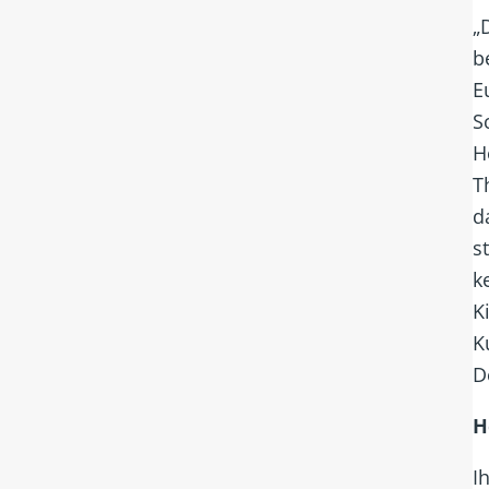
„
b
E
S
H
T
d
s
k
K
K
D
H
I