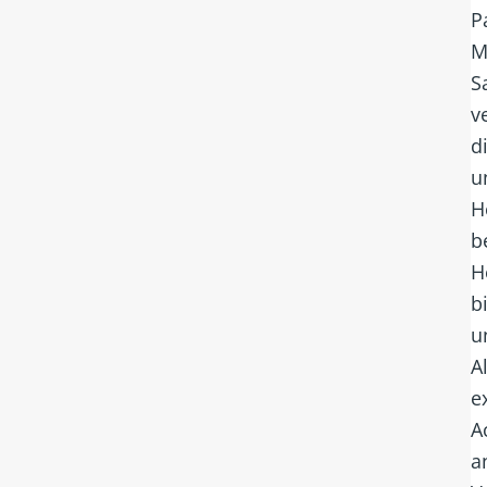
P
M
S
v
d
u
H
b
H
b
u
A
e
A
a