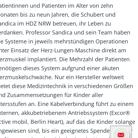
atientinnen und Patienten im Alter von zehn
onaten bis zu neun Jahren, die Schubert und
andica im HDZ NRW betreuen, ihr Leben zu
erdanken. Professor Sandica und sein Team haben
ie Systeme in jeweils mehrstündigen Operationen
nter Einsatz der Herz-Lungen-Maschine direkt am
erzmuskel implantiert. Die Mehrzahl der Patienten
enötigen dieses System aufgrund einer akuten
erzmuskelschwäche. Nur ein Hersteller weltweit
ietet diese Medizintechnik in verschiedenen Größen
nd Zusammensetzungen für Kinder aller
ltersstufen an. Eine Kabelverbindung führt zu einem
xternen, akkubetriebenem Antriebssystem (Excor®
ctive mobil, Berlin Heart), auf das die Kinder solange
ngewiesen sind, bis ein geeignetes Spenderherz zur