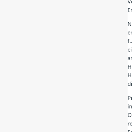
V
E
N
e
f
e
a
H
H
d
P
i
O
r
E