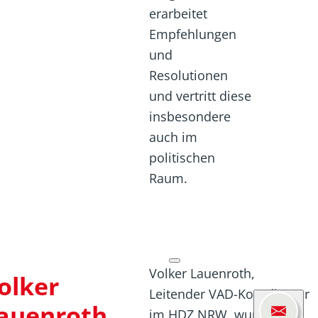
erarbeitet
Empfehlungen
und
Resolutionen
und vertritt diese
insbesondere
auch im
politischen
Raum.
Volker Lauenroth,
olker
Leitender VAD-Koordinator
auenroth
im HDZ NRW, wurde im