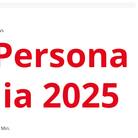
ws
Persona
lia 2025
 Min.