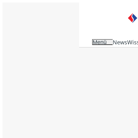
News
Wis
Menü