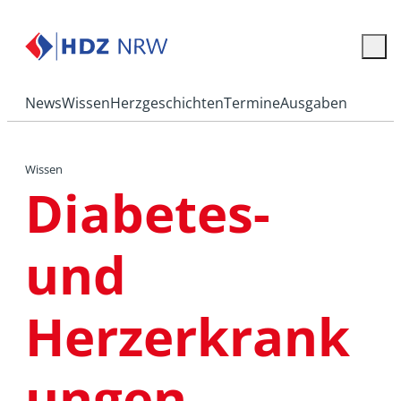
News
Wissen
Herzgeschichten
Termine
Ausgaben
Wissen
Diabetes-
und
Herzerkrank
ungen