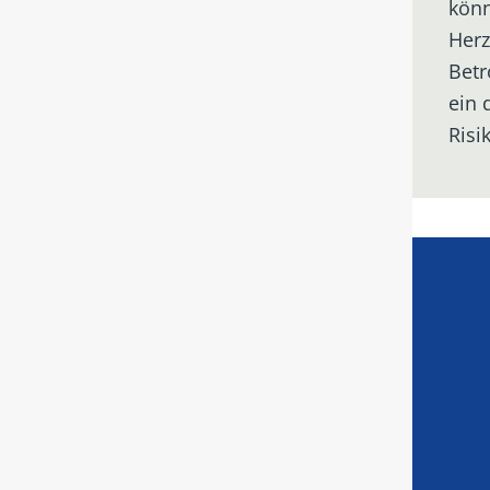
könn
Herz
Betr
ein 
Risi