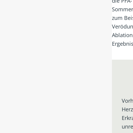
die PFA-
Sommer.
zum Bei
Verödung
Ablation
Ergebnis
Vorh
Herz
Erkr
unre