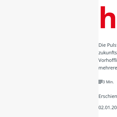
h
Die Puls
zukunft
Vorhoff
mehreren
3 Min.
Erschie
02.01.2