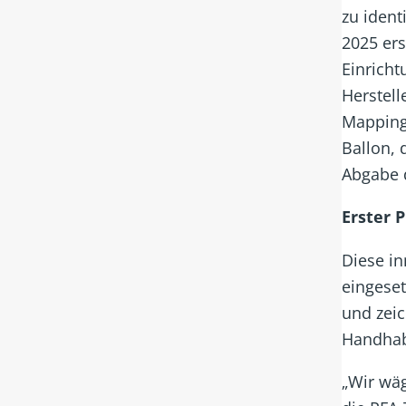
zu ident
2025 er
Einricht
Herstell
Mapping
Ballon,
Abgabe 
Erster 
Diese in
eingeset
und zeic
Handhab
„Wir wäg