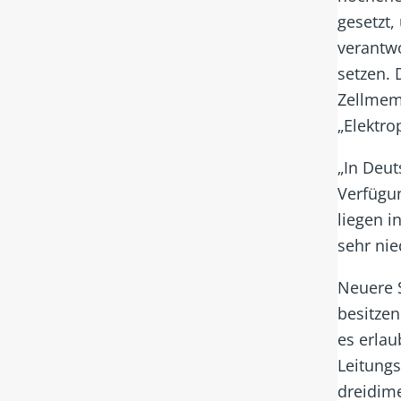
gesetzt,
verantwo
setzen. 
Zellmem
„Elektro
„In Deut
Verfügun
liegen i
sehr nie
Neuere 
besitze
es erlau
Leitungs
dreidim