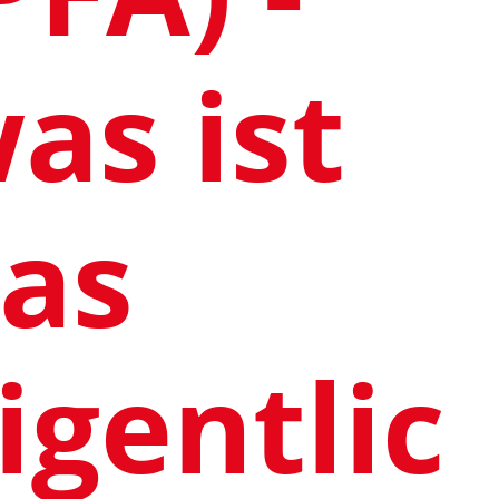
as ist
as
igentlic