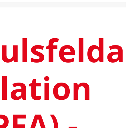
ulsfelda
lation
PFA) -