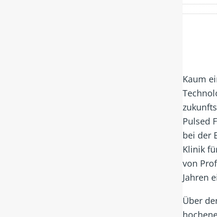
Kaum ei
Technolo
zukunfts
Pulsed F
bei der
Klinik f
von Prof
Jahren e
Über de
hochene