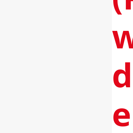
w
d
e