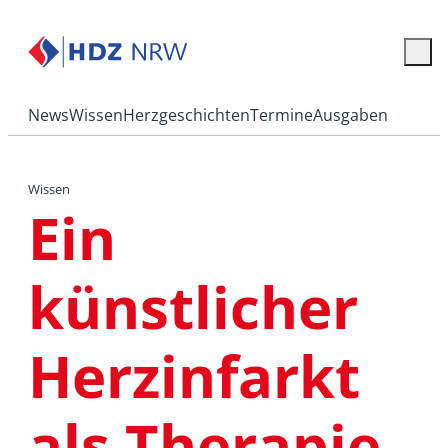
News
Wissen
Herzgeschichten
Termine
Ausgaben
Wissen
Ein
künstlicher
Herzinfarkt
als Therapie