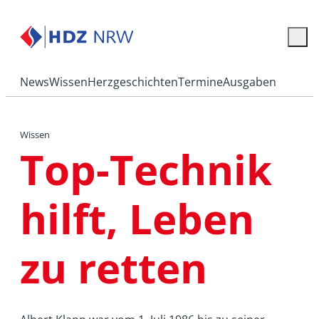
News
Wissen
Herzgeschichten
Termine
Ausgaben
Wissen
Top-Technik
hilft, Leben
zu retten